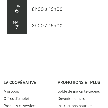
LUN
8h00 à 16h00
6
MAR
8h00 à 16h00
7
MER
8h00 à 16h00
8
JEU
8h00 à 16h00
9
VEN
8h00 à 12h00
10
LA COOPÉRATIVE
PROMOTIONS ET PLUS
SAM
Fermé
À propos
Solde de ma carte cadeau
11
Offres d'emploi
Devenir membre
DIM
Produits et services
Instructions pour les