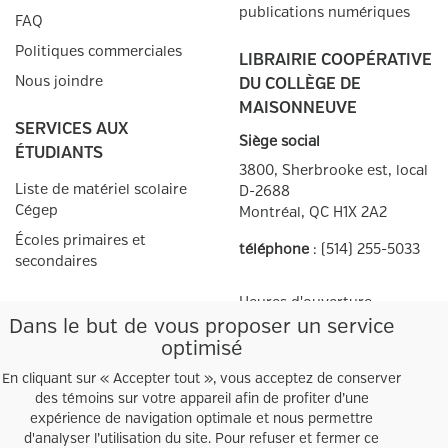
Fermé
12
publications numériques
FAQ
Politiques commerciales
LUN
LIBRAIRIE COOPÉRATIVE
8h00 à 16h00
13
Nous joindre
DU COLLÈGE DE
MAISONNEUVE
MAR
SERVICES AUX
8h00 à 16h00
14
Siège social
ÉTUDIANTS
3800, Sherbrooke est, local
Liste de matériel scolaire
MER
D-2688
8h00 à 16h00
15
Cégep
Montréal, QC
H1X 2A2
Écoles primaires et
téléphone
:
(514) 255-5033
JEU
secondaires
8h00 à 16h00
16
Heures d'ouverture
SERVICES AUX
Dans le but de vous proposer un service
VEN
Autres points de
vente
ENSEIGNANTS
8h00 à 12h00
17
optimisé
Facebook
Twitter
Guide de création de
En cliquant sur « Accepter tout », vous acceptez de conserver
prescriptions
SAM
des témoins sur votre appareil afin de profiter d’une
Fermé
18
expérience de navigation optimale et nous permettre
Prescriptions
d'analyser l’utilisation du site. Pour refuser et fermer ce