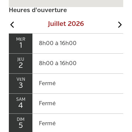
Heures d'ouverture
Juillet 2026
Mois précédent
Moi
MER
8h00 à 16h00
1
JEU
8h00 à 16h00
2
VEN
Fermé
3
SAM
Fermé
4
DIM
Fermé
5