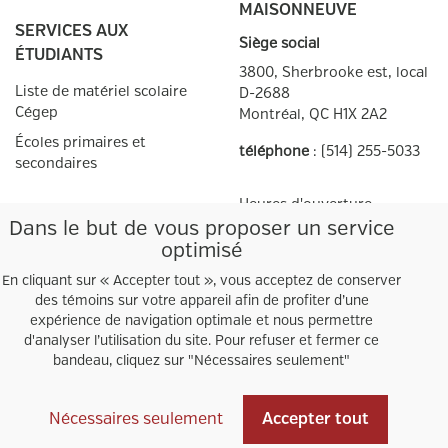
MAISONNEUVE
SERVICES AUX
Siège social
ÉTUDIANTS
3800, Sherbrooke est, local
Liste de matériel scolaire
D-2688
Cégep
Montréal, QC
H1X 2A2
Écoles primaires et
téléphone
:
(514) 255-5033
secondaires
Heures d'ouverture
SERVICES AUX
Dans le but de vous proposer un service
Autres points de
vente
ENSEIGNANTS
optimisé
Facebook
Twitter
Guide de création de
En cliquant sur « Accepter tout », vous acceptez de conserver
prescriptions
des témoins sur votre appareil afin de profiter d’une
expérience de navigation optimale et nous permettre
Prescriptions
d'analyser l’utilisation du site. Pour refuser et fermer ce
bandeau, cliquez sur "Nécessaires seulement"
Nécessaires seulement
Accepter tout
Tous droits réservés © Coopsco 2025